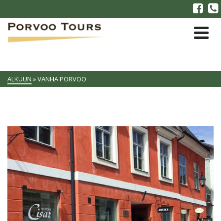
ALKUUN
»
VANHA PORVOO