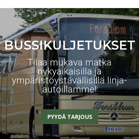
BUSSIKULJETUKSET
Tilaa mukava matka
nykyaikaisilla ja
ympäristöystävällisillä linja-
autoillamme!
PYYDÄ TARJOUS