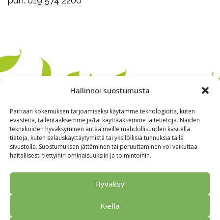
puh.
019 574 2200
Hallinnoi suostumusta
Parhaan kokemuksen tarjoamiseksi käytämme teknologioita, kuten
evästeitä, tallentaaksemme ja/tai käyttääksemme laitetietoja. Näiden
tekniikoiden hyväksyminen antaa meille mahdollisuuden käsitellä
tietoja, kuten selauskäyttäytymistä tai yksilöllisiä tunnuksia tällä
sivustolla. Suostumuksen jättäminen tai peruuttaminen voi vaikuttaa
haitallisesti tiettyihin ominaisuuksiin ja toimintoihin.
Alkuun
Ryhmille
Kokous & Ohjelmat
Opastukset
Hyväksy
Yhteistyökumppanit
Tarjouspyyntö
Anna palautetta
Kiellä
Yhteystiedot
Tietosuojaseloste