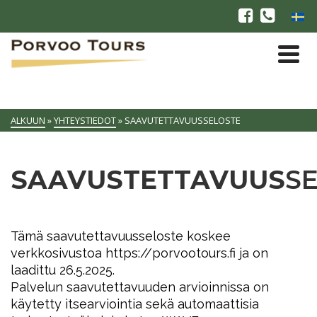
ALKUUN
»
YHTEYSTIEDOT
»
SAAVUTETTAVUUSSELOSTE
SAAVUSTETTAVUUS
S
Tämä saavutettavuusseloste koskee
verkkosivustoa https://porvootours.fi ja on
laadittu 26.5.2025.
Palvelun saavutettavuuden arvioinnissa on
käytetty itsearviointia sekä automaattisia