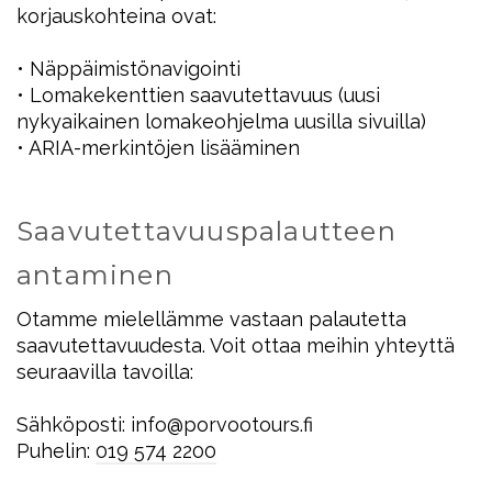
korjauskohteina ovat:
• Näppäimistönavigointi
• Lomakekenttien saavutettavuus (uusi
nykyaikainen lomakeohjelma uusilla sivuilla)
• ARIA-merkintöjen lisääminen
Saavutettavuuspalautteen
antaminen
Otamme mielellämme vastaan palautetta
saavutettavuudesta. Voit ottaa meihin yhteyttä
seuraavilla tavoilla:
Sähköposti: info@porvootours.fi
Puhelin:
019
574 2200