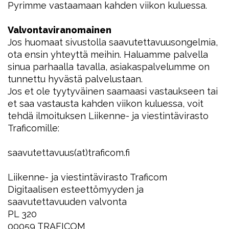
Pyrimme vastaamaan kahden viikon kuluessa.
Valvontaviranomainen
Jos huomaat sivustolla saavutettavuusongelmia,
ota ensin yhteyttä meihin. Haluamme palvella
sinua parhaalla tavalla, asiakaspalvelumme on
tunnettu hyvästä palvelustaan.
Jos et ole tyytyväinen saamaasi vastaukseen tai
et saa vastausta kahden viikon kuluessa, voit
tehdä ilmoituksen Liikenne- ja viestintävirasto
Traficomille:
saavutettavuus(at)traficom.fi
Liikenne- ja viestintävirasto Traficom
Digitaalisen esteettömyyden ja
saavutettavuuden valvonta
PL 320
00059 TRAFICOM