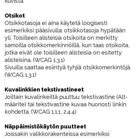
kuvista.
Otsikot
Otsikkotasoja ei aina käytetä loogisesti
esimerkiksi pääsivulla: otsikkotasoja hypätään
yli. Toisilleen alisteisia otsikoita on merkitty
samoilla otsikkomerkinnöillä, kun taas otsikoita,
jotka eivät ole toisilleen alisteisia on esitetty
alisteisina. (WCAG 1.3.1)
Sivuilla saattaa esiintyä tyhjiä otsikkomerkintöjä.
(WCAG 1.3.1)
Kuvalinkkien tekstivastineet
Joiltain kuvalinkeiltä puuttuu tekstivastine (Alt-
määrite) tai tekstivastine kuvaa huonosti linkin
kohdetta. (WCAG 1.1.1, 2.4.4)
Näppäimistökäytön puutteet
Joissakin valikkorakenteissa esimerkiksi