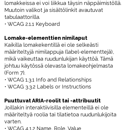
lomakkeissa ei voi liikkua täysin näppäimistöllä.
Muutoin valikot ja sisältölinkit avautuvat
tabulaattorilla.
• WCAG 2.1.1 Keyboard
Lomake-elementtien nimilaput
Kaikilla lomakekentillä ei ole selkeästi
määriteltyjä nimilappuja (label-elementtejä),
mikä vaikeuttaa ruudunlukijan käyttöä. Tämä
johtuu käytössä olevasta lomakeohjelmasta
(Form 7).
• WCAG 1.3.1 Info and Relationships
• WCAG 3.3.2 Labels or Instructions
Puuttuvat ARIA-roolit tai -attribuutit
Joillakin interaktiivisilla elementeillä ei ole
määriteltyä roolia tai tilatietoa ruudunlukijoita
varten.
• WCAG 4.1.2 Name, Role, Value