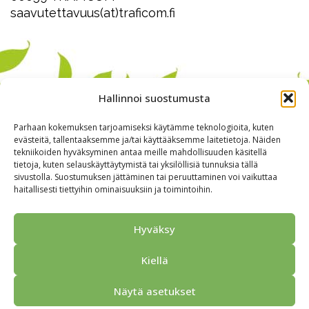
saavutettavuus(at)traficom.fi
Hallinnoi suostumusta
Parhaan kokemuksen tarjoamiseksi käytämme teknologioita, kuten
evästeitä, tallentaaksemme ja/tai käyttääksemme laitetietoja. Näiden
tekniikoiden hyväksyminen antaa meille mahdollisuuden käsitellä
tietoja, kuten selauskäyttäytymistä tai yksilöllisiä tunnuksia tällä
sivustolla. Suostumuksen jättäminen tai peruuttaminen voi vaikuttaa
haitallisesti tiettyihin ominaisuuksiin ja toimintoihin.
Alkuun
Ryhmille
Kokous & Ohjelmat
Opastukset
Hyväksy
Yhteistyökumppanit
Tarjouspyyntö
Anna palautetta
Kiellä
Yhteystiedot
Tietosuojaseloste
© 2026 Porvoo Tours - matkanjärjestäjä / FPW
Näytä asetukset