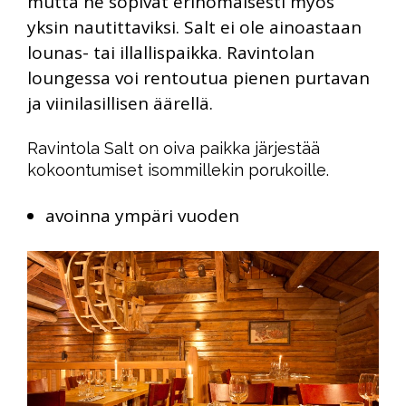
mutta ne sopivat erinomaisesti myös
yksin nautittaviksi. Salt ei ole ainoastaan
lounas- tai illallispaikka. Ravintolan
loungessa voi rentoutua pienen purtavan
ja viinilasillisen äärellä.
Ravintola Salt on oiva paikka järjestää
kokoontumiset isommillekin porukoille.
avoinna ympäri vuoden