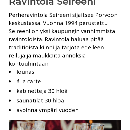
Ravintola Seireeni
Perheravintola Seireeni sijaitsee Porvoon
keskustassa. Vuonna 1994 perustettu
Seireeni on yksi kaupungin vanhimmista
ravintoloista. Ravintola haluaa pitää
traditioista kiinni ja tarjota edelleen
reiluja ja maukkaita annoksia
kohtuuhintaan.
lounas
á la carte
kabinetteja 30 hlöä
saunatilat 30 hlöä
avoinna ympäri vuoden