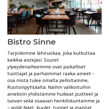
Bistro Sinne
Tarjoilemme lähiruokaa, joka kutkuttaa
kaikkia aistejasi. Suuret
ylpeydenaiheemme ovat paikalliset
tuottajat ja parhaimmat raaka-aineet -
osa niistä tulee omalta pelloltamme,
Ruotsinpyhtäältä. Näihin valikoituihin
aineksiin yhdistämme huikeat puitteet ja
luovan sekä osaavan henkilökuntamme ja
– voilá! Näet, kuulet, tunnet ja maistat