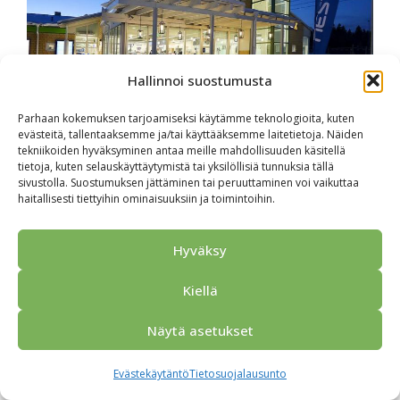
Hallinnoi suostumusta
Parhaan kokemuksen tarjoamiseksi käytämme teknologioita, kuten
Ankkurituuli
evästeitä, tallentaaksemme ja/tai käyttääksemme laitetietoja. Näiden
tekniikoiden hyväksyminen antaa meille mahdollisuuden käsitellä
tietoja, kuten selauskäyttäytymistä tai yksilöllisiä tunnuksia tällä
Loviisan Neste K Ankkurituuli sijaitsee E18
sivustolla. Suostumuksen jättäminen tai peruuttaminen voi vaikuttaa
Loviisan läntisen liittymän kupeessa.
haitallisesti tiettyihin ominaisuuksiin ja toimintoihin.
Matkaa Helsinkiin on runsaat 80
kilometriä ja Kotkaan runsaat 40
Hyväksy
kilometriä. Sijainti onkin täydellinen
Kiellä
matkalaiselle pienen tai ison nälän
yllättäessä. Samalla voit tankata auton ja
Näytä asetukset
ostaa matkaeväät K-kaupastamme.
Tervetuloa kokeilemaan jotain uutta ja
Evästekäytäntö
Tietosuojalausunto
raikasta! Lupaamme tehdä kaikkemme