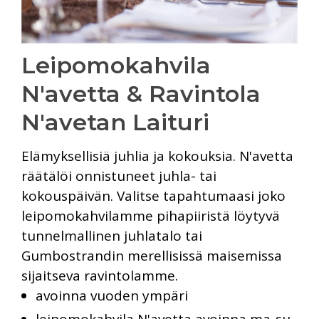
Leipomokahvila
N'avetta & Ravintola
N'avetan Laituri
Elämyksellisiä juhlia ja kokouksia. N'avetta
räätälöi onnistuneet juhla- tai
kokouspäivän. Valitse tapahtumaasi joko
leipomokahvilamme pihapiiristä löytyvä
tunnelmallinen juhlatalo tai
Gumbostrandin merellisissä maisemissa
sijaitseva ravintolamme.
avoinna vuoden ympäri
leipomokahvila N'avetta avoinna ma-su