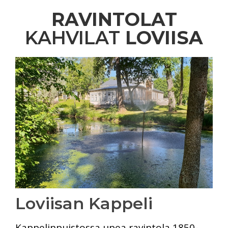
RAVINTOLAT
KAHVILAT
LOVIISA
Loviisan Kappeli
Kappelinpuistossa upea ravintola 1850-