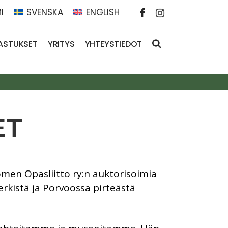
I
SVENSKA
ENGLISH
ASTUKSET
YRITYS
YHTEYSTIEDOT
ET
men Opasliitto ry:n auktorisoimia
rkistä ja Porvoossa pirteästä