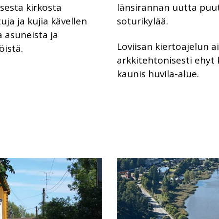
sesta kirkosta
länsirannan uutta puu
uja ja kujia kävellen
soturikylää.
 asuneista ja
Loviisan kiertoajelun
öistä.
arkkitehtonisesti ehyt k
kaunis huvila-alue.