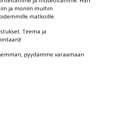
yskohteitamme ja museoitamme. Hän
iin ja moniin muihin
pidemmille matkoille.
stukset. Teema ja
intaan)!
on enemmän, pyydämme varaamaan