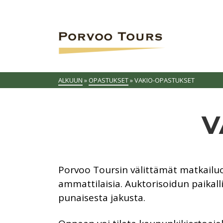
ALKUUN
»
OPASTUKSET
»
VAKIO-OPASTUKSET
V
Porvoo Toursin välittämät matkailuo
ammattilaisia. Auktorisoidun paikal
punaisesta jakusta.