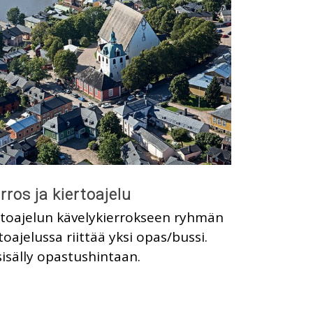
rros ja kiertoajelu
toajelun kävelykierrokseen ryhmän
toajelussa riittää yksi opas/bussi.
sisälly opastushintaan.