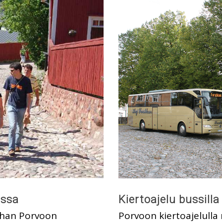
ossa
Kiertoajelu bussilla
nhan Porvoon
Porvoon kiertoajelull