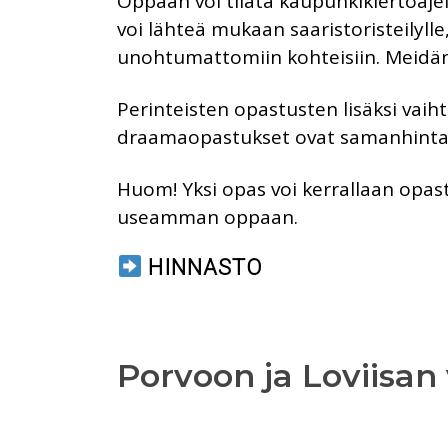
Oppaan voi tilata kaupunkikiertoaj
voi lähteä mukaan saaristoristeilyll
unohtumattomiin kohteisiin. Meidän
Perinteisten opastusten lisäksi va
draamaopastukset ovat samanhintais
Huom! Yksi opas voi kerrallaan op
useamman oppaan.
HINNASTO
Porvoon ja Loviisan