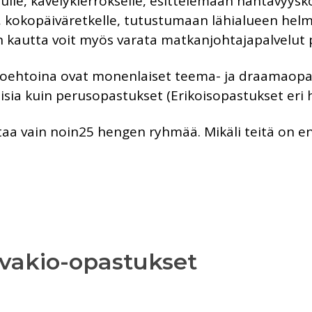
elulle, kävelykierrokselle, esittelemään nähtävy
e, kokopäiväretkelle, tutustumaan lähialueen helm
 kautta voit myös varata matkanjohtajapalvelut 
ihtoehtoina ovat monenlaiset teema- ja draamaopa
ia kuin perusopastukset (Erikoisopastukset eri h
astaa vain noin25 hengen ryhmää. Mikäli teitä 
 vakio-opastukset