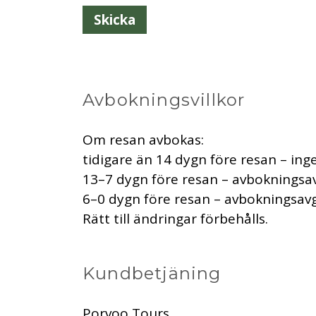
Avbokningsvillkor
Om resan avbokas:
tidigare än 14 dygn före resan – ing
13–7 dygn före resan – avbokningsavg
6–0 dygn före resan – avbokningsavgi
Rätt till ändringar förbehålls.
Kundbetjäning
Porvoo Tours