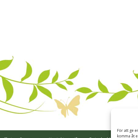
För att ge e
komma åt en