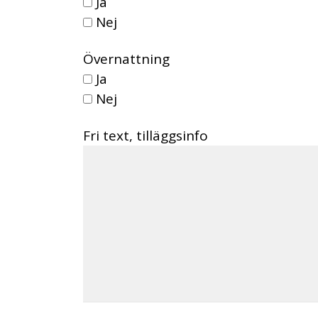
Ja
Nej
Övernattning
Ja
Nej
Fri text, tilläggsinfo