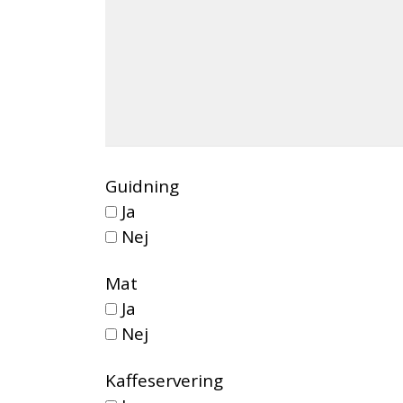
Guidning
Ja
Nej
Mat
Ja
Nej
Kaffeservering