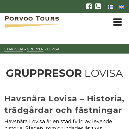
STARTSIDA
»
GRUPPER
»
LOVISA
GRUPPRESOR
LOVISA
Havsnära Lovisa – Historia,
trädgårdar och fästningar
Havsnära Lovisa är en stad fylld av levande
historia! Staden, som grundades år 1745,