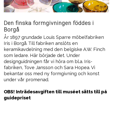
Den finska formgivningen föddes i
Borgå
År 1897 grundade Louis Sparre möbelfabriken
Iris i Borgå. Till fabriken anslöts en
keramikavdelning med den belgiske A.W. Finch
som ledare. Här började det. Under
designguidningen får vi höra om bl.a. Iris-
fabriken, Tove Jansson och Sara Hopea. Vi
bekantar oss med ny formgivning och konst
under vår promenad.
OBS! Inträdesavgiften till muséet sätts till på
guidepriset