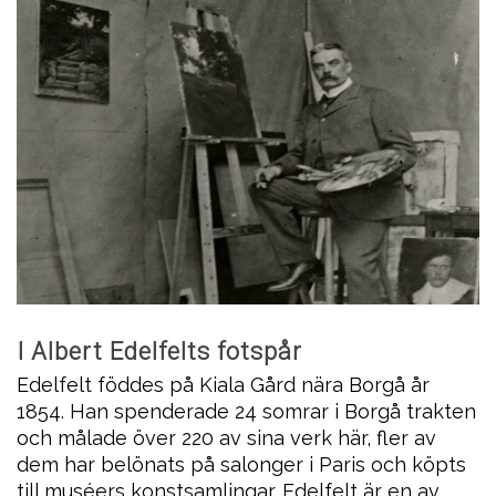
I Albert Edelfelts fotspår
Edelfelt föddes på Kiala Gård nära Borgå år
1854. Han spenderade 24 somrar i Borgå trakten
och målade över 220 av sina verk här, fler av
dem har belönats på salonger i Paris och köpts
till muséers konstsamlingar. Edelfelt är en av