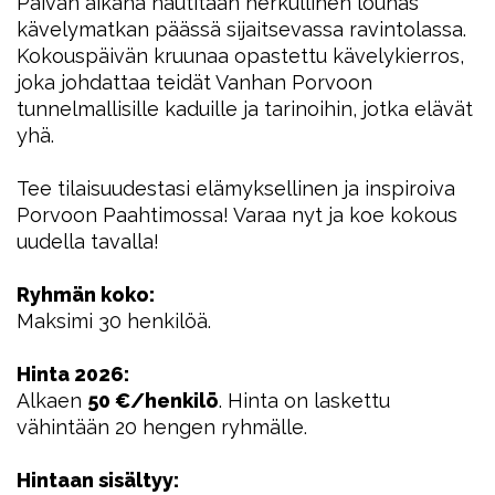
Päivän aikana nautitaan herkullinen lounas
kävelymatkan päässä sijaitsevassa ravintolassa.
Kokouspäivän kruunaa opastettu kävelykierros,
joka johdattaa teidät Vanhan Porvoon
tunnelmallisille kaduille ja tarinoihin, jotka elävät
yhä.
Tee tilaisuudestasi elämyksellinen ja inspiroiva
Porvoon Paahtimossa! Varaa nyt ja koe kokous
uudella tavalla!
Ryhmän koko:
Maksimi 30 henkilöä.
Hinta 2026:
Alkaen
50 €/henkilö
. Hinta on laskettu
vähintään 20 hengen ryhmälle.
Hintaan sisältyy: