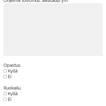
Ohjelma toivomus, aikataulu ym.
Opastus
Kyllä
Ei
Ruokailu
Kyllä
Ei