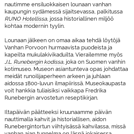
nautimme ensiluokkaisen lounaan vanhan
kaupungin sydämessä sijaitsevassa, palkitussa
RUNO Hotellissa
, jossa historiallinen miljöö
kohtaa modernin tyylin.
Lounaan jälkeen on omaa aikaa tehdä löytöjä
Vanhan Porvoon hurmaavista puodeista ja
kapeilta mukulakivikaduilta. Vierailemme myös
J.L. Runebergin kodissa
, joka on Suomen vanhin
kotimuseo. Museon asiantunteva opas johdattaa
meidät runoilijaperheen arkeen ja juhlaan
aidossa 1800-luvun ilmapiirissä. Museokaupasta
voit hankkia tuliaisiksi vaikkapa Fredrika
Runebergin arvostetun reseptikirjan.
Iltapäivän päätteeksi kruunaamme päivän
nauttimalla kahvit ja historiallisen, aidon
Runebergintortun viihtyisässä kahvilassa, missä
vanhan ajan tunnelma on läsnä jokaisessa