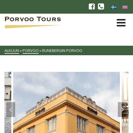
ALKUUN
»
PORVOO
»
RUNEBERGIN PORVOO