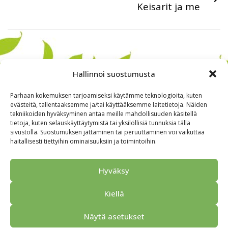
Keisarit ja me
Hallinnoi suostumusta
Parhaan kokemuksen tarjoamiseksi käytämme teknologioita, kuten
evästeitä, tallentaaksemme ja/tai käyttääksemme laitetietoja. Näiden
tekniikoiden hyväksyminen antaa meille mahdollisuuden käsitellä
tietoja, kuten selauskäyttäytymistä tai yksilöllisiä tunnuksia tällä
sivustolla. Suostumuksen jättäminen tai peruuttaminen voi vaikuttaa
haitallisesti tiettyihin ominaisuuksiin ja toimintoihin.
Alkuun
Ryhmille
Kokous & Ohjelmat
Opastukset
Hyväksy
Yhteistyökumppanit
Tarjouspyyntö
Anna palautetta
Kiellä
Yhteystiedot
Tietosuojaseloste
© 2026 Porvoo Tours - matkanjärjestäjä / FPW
Näytä asetukset