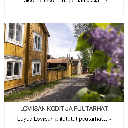
Taidetta, muotoilua ja elämyksiä……
»
LOVIISAN KODIT JA PUUTARHAT
Löydä Loviisan piilotetut puutarhat……
»