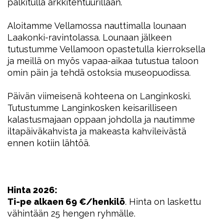
palkitulla arkkitehtuurillaan.
Aloitamme Vellamossa nauttimalla lounaan
Laakonki-ravintolassa. Lounaan jälkeen
tutustumme Vellamoon opastetulla kierroksella
ja meillä on myös vapaa-aikaa tutustua taloon
omin päin ja tehdä ostoksia museopuodissa.
Päivän viimeisenä kohteena on Langinkoski.
Tutustumme Langinkosken keisarilliseen
kalastusmajaan oppaan johdolla ja nautimme
iltapäiväkahvista ja makeasta kahvileivästä
ennen kotiin lähtöä.
Hinta 2026:
Ti-pe alkaen 69 €/henkilö
. Hinta on laskettu
vähintään 25 hengen ryhmälle.