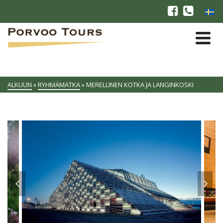
ALKUUN
»
RYHMÄMATKA
»
MERELLINEN KOTKA JA LANGINKOSKI