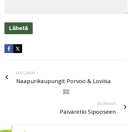
EDELLINEN
Naapurikaupungit Porvoo & Loviisa
SEURAAVA
Päiväretki Sipooseen