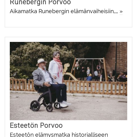
Runebergin Porvoo
Aikamatka Runebergin elämänvaiheisiin……
»
Esteetön Porvoo
Esteetön elämysmatka historialliseen