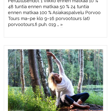
Peruutusehdot 1 viikko ennen matkaa 10 %
48 tuntia ennen matkaa 50 % 24 tuntia
ennen matkaa 100 % Asiakaspalvelu Porvoo
Tours ma–pe klo 9–16 porvootours (at)
porvootours.fi puh. 019 …
»