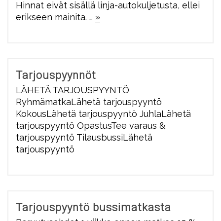
Hinnat eivät sisällä linja-autokuljetusta, ellei
erikseen mainita. …
»
Tarjouspyynnöt
LÄHETÄ TARJOUSPYYNTÖ
RyhmämatkaLähetä tarjouspyyntö
KokousLähetä tarjouspyyntö JuhlaLähetä
tarjouspyyntö OpastusTee varaus &
tarjouspyyntö TilausbussiLähetä
tarjouspyyntö
Tarjouspyyntö bussimatkasta