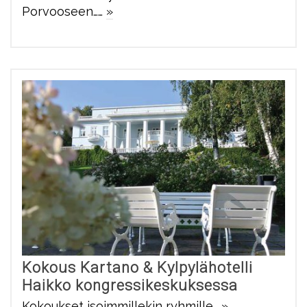
Porvooseen……
»
Kokous Kartano & Kylpylähotelli
Haikko kongressikeskuksessa
Kokoukset isoimmillekin ryhmille…
»