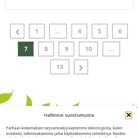
1
…
4
5
6
7
8
9
10
…
13
Hallinnoi suostumusta
Parhaan kokemuksen tarjoamiseksi käytämme teknologioita, kuten
evästeitä, tallentaaksemme ja/tai käyttääksemme laitetietoja. Näiden