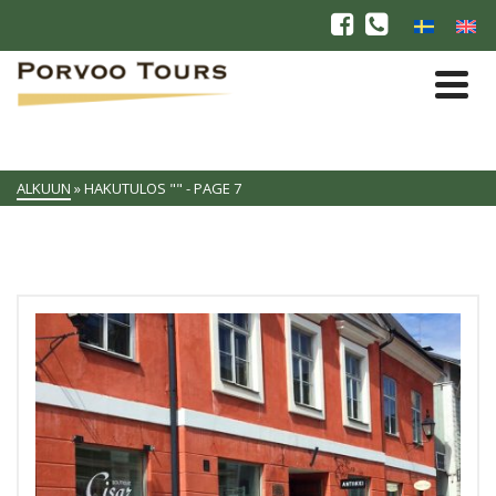
ALKUUN
»
HAKUTULOS ""
- PAGE 7