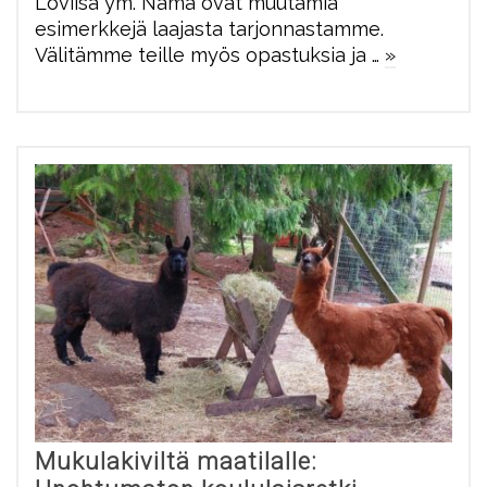
Loviisa ym. Nämä ovat muutamia
esimerkkejä laajasta tarjonnastamme.
Välitämme teille myös opastuksia ja …
»
Mukulakiviltä maatilalle: