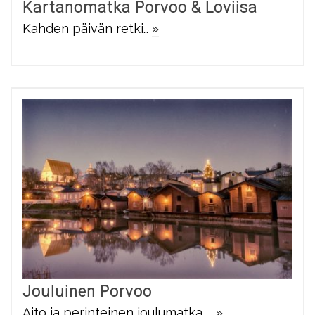
Kartanomatka Porvoo & Loviisa
Kahden päivän retki…
»
Jouluinen Porvoo
Aito ja perinteinen joulumatka……
»