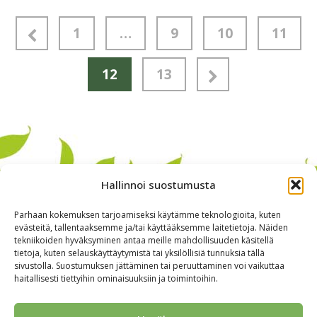
1
…
9
10
11
12
13
Hallinnoi suostumusta
Parhaan kokemuksen tarjoamiseksi käytämme teknologioita, kuten
evästeitä, tallentaaksemme ja/tai käyttääksemme laitetietoja. Näiden
tekniikoiden hyväksyminen antaa meille mahdollisuuden käsitellä
tietoja, kuten selauskäyttäytymistä tai yksilöllisiä tunnuksia tällä
sivustolla. Suostumuksen jättäminen tai peruuttaminen voi vaikuttaa
haitallisesti tiettyihin ominaisuuksiin ja toimintoihin.
Alkuun
Ryhmille
Kokous & Ohjelmat
Opastukset