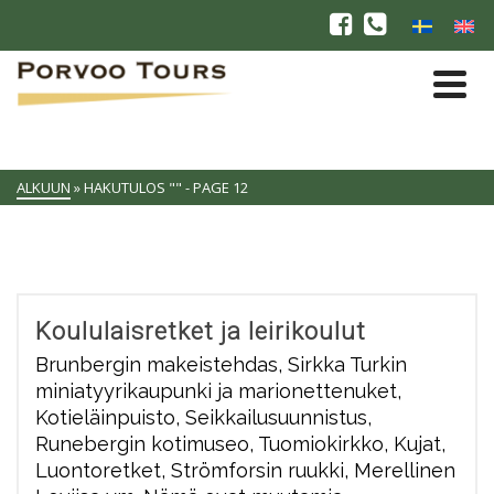
ALKUUN
»
HAKUTULOS ""
- PAGE 12
Koululaisretket ja leirikoulut
Brunbergin makeistehdas, Sirkka Turkin
miniatyyrikaupunki ja marionettenuket,
Kotieläinpuisto, Seikkailusuunnistus,
Runebergin kotimuseo, Tuomiokirkko, Kujat,
Luontoretket, Strömforsin ruukki, Merellinen