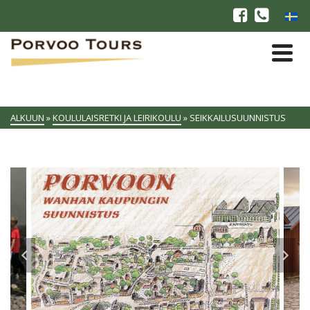
ALKUUN
»
KOULULAISRETKI JA LEIRIKOULU
»
SEIKKAILUSUUNNISTUS