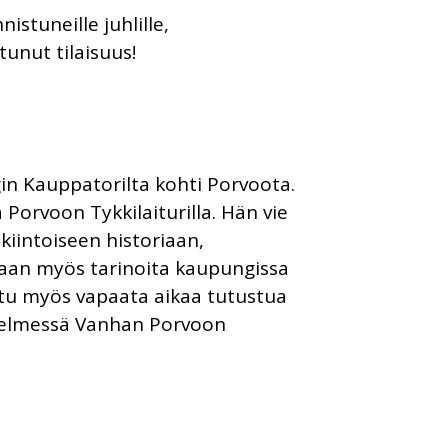
tuneille juhlille,
stunut tilaisuus!
in Kauppatorilta kohti Porvoota.
orvoon Tykkilaiturilla. Hän vie
iintoiseen historiaan,
ullaan myös tarinoita kaupungissa
attu myös vapaata aikaa tutustua
 Helmessä Vanhan Porvoon