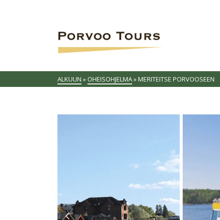
ALKUUN
»
OHEISOHJELMA
»
MERITEITSE PORVOOSEEN