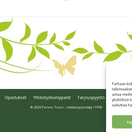
Parhaan kok
tallentaaks
antaa meille
Opastukset
Yhteistyökumppanit
Tarjouspyyntö
Anna palau
yksilöllisiä
vaikuttaa hai
© 2026 Porvoo Tours - matkanjärjestäjä / FPW
H