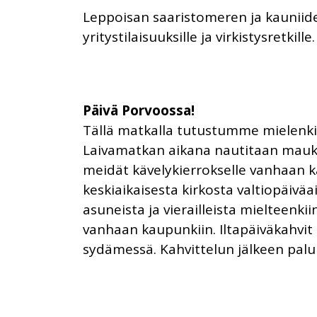
Leppoisan saaristomeren ja kauniid
yritystilaisuuksille ja virkistysretkil
Päivä Porvoossa!
Tällä matkalla tutustumme mielenki
Laivamatkan aikana nautitaan maukka
meidät kävelykierrokselle vanhaan k
keskiaikaisesta kirkosta valtiopäiväa
asuneista ja vierailleista mielteenk
vanhaan kaupunkiin. Iltapäiväkahvi
sydämessä. Kahvittelun jälkeen paluuk