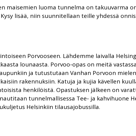
en maisemien luoma tunnelma on takuuvarma onnis
le. Kysy lisää, niin suunnitellaan teille yhdessä onni
intoiseen Porvooseen. Lähdemme laivalla Helsing
asta lounaasta. Porvoo-opas on meitä vastassa P
aupunkiin ja tutustutaan Vanhan Porvoon mielenk
ikaisiin rakennuksiin. Katuja ja kujia kävellen ku
iintoisista henkilöistä. Opastuksen jälkeen on var
t nautitaan tunnelmallisessa Tee- ja kahvihuone
uljetus Helsinkiin tilausajobussilla.