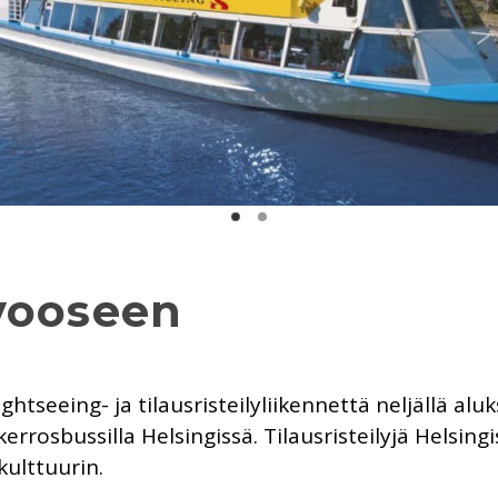
vooseen
tseeing- ja tilausristeilyliikennettä neljällä aluk
ikerrosbussilla Helsingissä. Tilausristeilyjä Hels
kulttuurin.