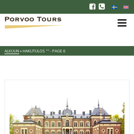
ALKUUN
»
HAKUTULOS ""
- PAGE 6