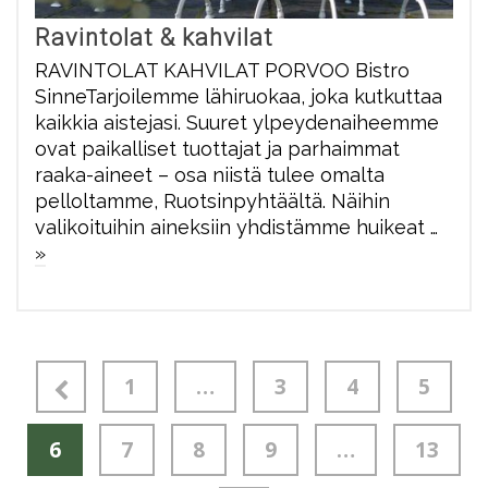
Ravintolat & kahvilat
RAVINTOLAT KAHVILAT PORVOO Bistro
SinneTarjoilemme lähiruokaa, joka kutkuttaa
kaikkia aistejasi. Suuret ylpeydenaiheemme
ovat paikalliset tuottajat ja parhaimmat
raaka-aineet – osa niistä tulee omalta
pelloltamme, Ruotsinpyhtäältä. Näihin
valikoituihin aineksiin yhdistämme huikeat …
»
1
…
3
4
5
6
7
8
9
…
13