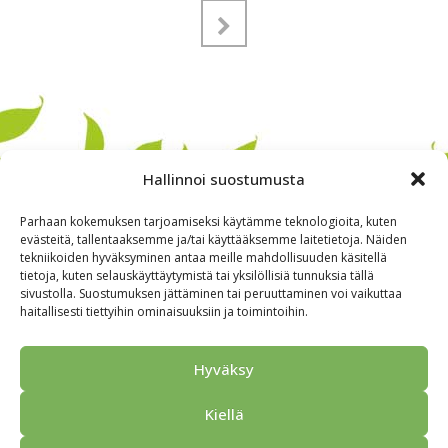
Hallinnoi suostumusta
Parhaan kokemuksen tarjoamiseksi käytämme teknologioita, kuten
evästeitä, tallentaaksemme ja/tai käyttääksemme laitetietoja. Näiden
tekniikoiden hyväksyminen antaa meille mahdollisuuden käsitellä
tietoja, kuten selauskäyttäytymistä tai yksilöllisiä tunnuksia tällä
sivustolla. Suostumuksen jättäminen tai peruuttaminen voi vaikuttaa
haitallisesti tiettyihin ominaisuuksiin ja toimintoihin.
Alkuun
Ryhmille
Kokous & Ohjelmat
Opastukset
Hyväksy
Yhteistyökumppanit
Tarjouspyyntö
Anna palautetta
Kiellä
Yhteystiedot
Tietosuojaseloste