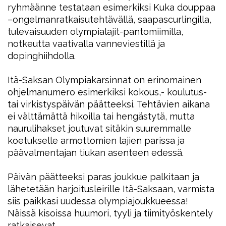
ryhmäänne testataan esimerkiksi Kuka douppaa
–ongelmanratkaisutehtävällä, saapascurlingilla,
tulevaisuuden olympialajit-pantomiimilla,
notkeutta vaativalla vanneviestillä ja
dopinghiihdolla.
Itä-Saksan Olympiakarsinnat on erinomainen
ohjelmanumero esimerkiksi kokous,- koulutus-
tai virkistyspäivän päätteeksi. Tehtävien aikana
ei välttämättä hikoilla tai hengästytä, mutta
naurulihakset joutuvat sitäkin suuremmalle
koetukselle armottomien lajien parissa ja
päävalmentajan tiukan asenteen edessä.
Päivän päätteeksi paras joukkue palkitaan ja
lähetetään harjoitusleirille Itä-Saksaan, varmista
siis paikkasi uudessa olympiajoukkueessa!
Näissä kisoissa huumori, tyyli ja tiimityöskentely
ratkaisevat.