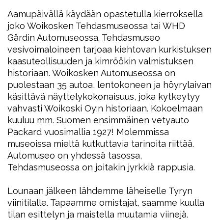
Aamupäivällä käydään opastetulla kierroksella
joko Woikosken Tehdasmuseossa tai WHD
Gårdin Automuseossa. Tehdasmuseo
vesivoimaloineen tarjoaa kiehtovan kurkistuksen
kaasuteollisuuden ja kimröökin valmistuksen
historiaan. Woikosken Automuseossa on
puolestaan 35 autoa, lentokoneen ja höyrylaivan
käsittävä näyttelykokonaisuus, joka kytkeytyy
vahvasti Woikoski Oy:n historiaan. Kokoelmaan
kuuluu mm. Suomen ensimmäinen vetyauto
Packard vuosimallia 1927! Molemmissa
museoissa mieltä kutkuttavia tarinoita riittää.
Automuseo on yhdessä tasossa,
Tehdasmuseossa on joitakin jyrkkiä rappusia.
Lounaan jälkeen lähdemme läheiselle Tyryn
viinitilalle. Tapaamme omistajat, saamme kuulla
tilan esittelyn ja maistella muutamia viinejä.