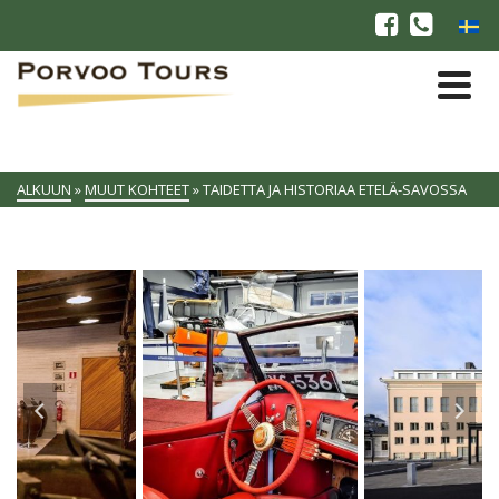
ALKUUN
»
MUUT KOHTEET
»
TAIDETTA JA HISTORIAA ETELÄ-SAVOSSA