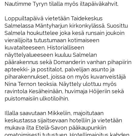
Nautimme Tyryn tilalla myös iltapäiväkahvit.
Loppuiltapäivä vietetään Taidekeskus
Salmelassa Mäntyharjun kirkonkylässä. Suosittu
Salmela houkuttelee joka kesä runsain joukoin
vierailijoita tutustumaan kotimaiseen
kuvataiteeseen. Historialliseen
näyttelyalueeseen kuuluu Salmelan
päärakennus sekä Domanderin vanhan pihapiirin
apteekki- ja postitalot, palvelijan asunto ja
piharakennukset, joissa on myös kuvanveistäjä
Nina Ternon teoksia. Näyttely ulottuu myös
ravintola Kesäheinään, huvimaja Höijeriin sekä
puistomaisiin ulkotiloihin.
Illalla saavutaan Mikkeliin, majoitutaan
keskustassa sijaitsevaan hotelliin ja vietetään
mukava ilta Etelä-Savon pääkaupunkiin
omatoimisesti tutustuen. Hotellimajoitus kahden