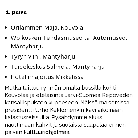
1. p
äivä
Orilammen Maja, Kouvola
Woikosken Tehdasmuseo tai Automuseo,
Mäntyharju
Tyryn viini, Mäntyharju
Taidekeskus Salmela, Mäntyharju
Hotellimajoitus Mikkelissä
Matka taittuu ryhmän omalla bussilla kohti
Kouvolaa ja eteläisintä Järvi-Suomea Repoveden
kansallispuiston kupeeseen. Näissä maisemissa
presidentti Urho Kekkonenkin kävi aikoinaan
kalastusreissuilla. Pysähdymme aluksi
nauttimaan kahvit ja suolaista suupalaa ennen
päivän kulttuuriohjelmaa.