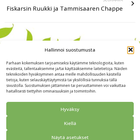
Fiskarsin Ruukki ja Tammisaaren Chappe
Hallinnoi suostumusta
Parhaan kokemuksen tarjoamiseksi käytämme teknologioita, kuten
evästeitä, tallentaaksemme ja/tai käyttääksemme laitetietoja. Näiden
tekniikoiden hyväksyminen antaa meille mahdollisuuden käsitellä
tietoja, kuten selauskäyttäytymistä tai yksilöllisiä tunnuksia tällä
sivustolla. Suostumuksen jättäminen tai peruuttaminen voi vaikuttaa
haitallisesti tiettyihin ominaisuuksiin ja toimintoihin.
Alkuun
Ryhmille
Kokous & Ohjelmat
Opastukset
Hyväksy
Yhteistyökumppanit
Tarjouspyyntö
Anna palautetta
Kiellä
Yhteystiedot
Tietosuojaseloste
© 2026 Porvoo Tours - matkanjärjestäjä / FPW
Näytä asetukset