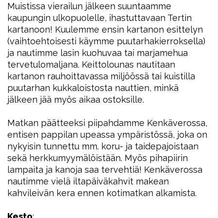
Muistissa vierailun jälkeen suuntaamme
kaupungin ulkopuolelle, ihastuttavaan Tertin
kartanoon! Kuulemme ensin kartanon esittelyn
(vaihtoehtoisesti käymme puutarhakierroksella)
ja nautimme lasin kuohuvaa tai marjamehua
tervetulomaljana. Keittolounas nautitaan
kartanon rauhoittavassa miljöössä tai kuistilla
puutarhan kukkaloistosta nauttien, minkä
jälkeen jää myös aikaa ostoksille.
Matkan päätteeksi piipahdamme Kenkäverossa,
entisen pappilan upeassa ympäristössä, joka on
nykyisin tunnettu mm. koru- ja taidepajoistaan
sekä herkkumyymälöistään. Myös pihapiirin
lampaita ja kanoja saa tervehtiä! Kenkäverossa
nautimme vielä iltapäiväkahvit makean
kahvileivän kera ennen kotimatkan alkamista.
Kesto
: