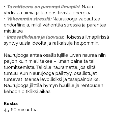
•
Tavoitteena on parempi ilmapiiri
:
Nauru
yhdistää tiimiä ja luo positiivista energiaa.
•
Vähemmän stressiä:
Naurujooga vapauttaa
endorfiineja, mikä vähentää stressiä ja parantaa
mielialaa.
•
Innovatiivisuus ja luovuus
:
Iloisessa ilmapiirissä
syntyy uusia ideoita ja ratkaisuja helpommin.
Naurujooga antaa osallistujille luvan nauraa niin
paljon kuin mieli tekee – ilman paineita tai
tuomitsemista. Tai olla nauramatta, jos siltä
tuntuu. Kun Naurujooga päättyy, osallistujat
tuntevat itsensä levollisiksi ja tasapainoisiksi.
Naurujooga jättää hymyn huulille ja rentouden
kehoon pitkäksi aikaa.
Kesto:
45-60 minuuttia