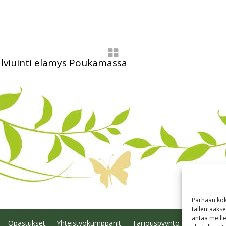
lviuinti elämys Poukamassa
Parhaan kok
tallentaaks
antaa meille
Opastukset
Yhteistyökumppanit
Tarjouspyyntö
Anna palau