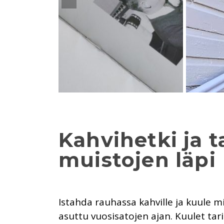
Kahvihetki ja t
muistojen läpi
Istahda rauhassa kahville ja kuule 
asuttu vuosisatojen ajan. Kuulet ta