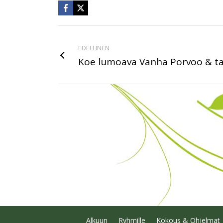
EDELLINEN
Koe lumoava Vanha Porvoo & ta
Alkuun
Ryhmille
Kokous & Ohjelmat