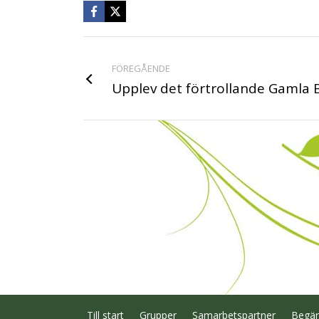
FÖREGÅENDE
Upplev det förtrollande Gamla 
Till start
Grupper
Samarbetspartner
Begär