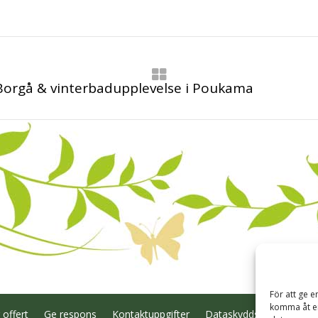
Borgå & vinterbadupplevelse i Poukama
För att ge e
komma åt en
 offert
Ge respons
Kontaktuppgifter
Dataskyddsredogörelse