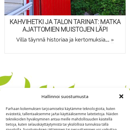
KAHVIHETKI JA TALON TARINAT: MATKA
AJATTOMIEN MUISTOJEN LÄPI
Villa täynnä historiaa ja kertomuksia……
»
Hallinnoi suostumusta
Parhaan kokemuksen tarjoamiseksi käytämme teknologioita, kuten
evästeitä, tallentaaksemme ja/tai käyttääksemme laitetietoja. Näiden
tekniikoiden hyväksyminen antaa meille mahdollisuuden käsitellä
tietoja, kuten selauskäyttäytymistä tai yksilöllisiä tunnuksia tällä
sivustolla. Suostumuksen jättäminen tai peruuttaminen voi vaikuttaa