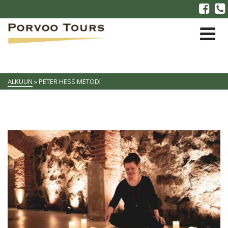
ALKUUN
»
PETER HESS METODI