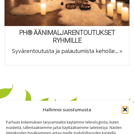
PH® ÄÄNIMALJARENTOUTUKSET
RYHMILLE
Syvärentoutusta ja palautumista keholle.…
»
Hallinnoi suostumusta
Parhaan kokemuksen tarjoamiseksi käytämme teknologioita, kuten
evästeitä, tallentaaksemme ja/tai käyttääksemme laitetietoja. Näiden
tekniikoiden hyväksyminen antaa meille mahdollisuuden käsitellä