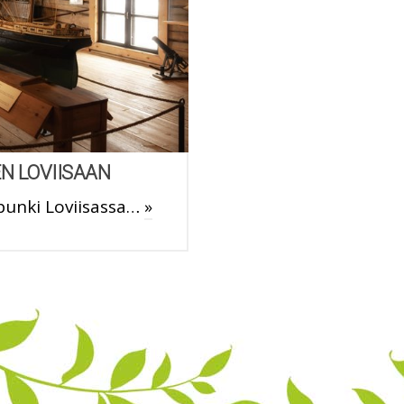
N LOVIISAAN
upunki Loviisassa…
»