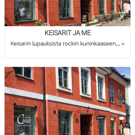
KEISARIT JA ME
Keisarin lupauksista rockin kuninkaaseen……
»