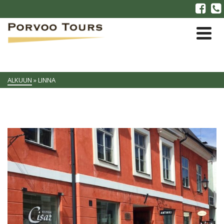
ALKUUN
»
LINNA