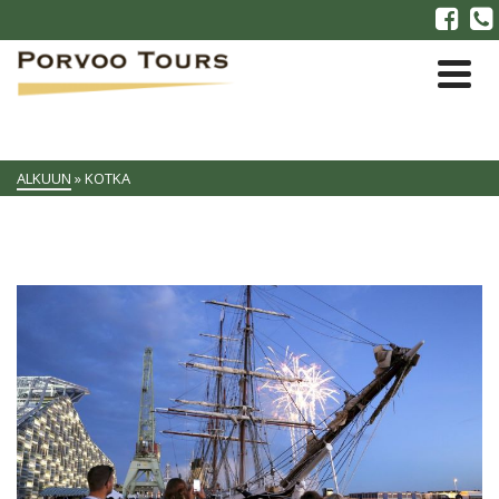
ALKUUN
»
KOTKA