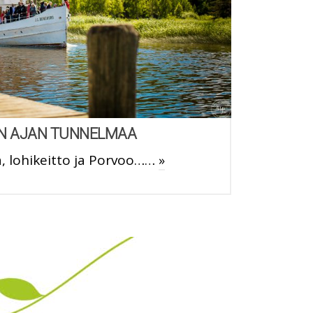
N AJAN TUNNELMAA
a, lohikeitto ja Porvoo……
»