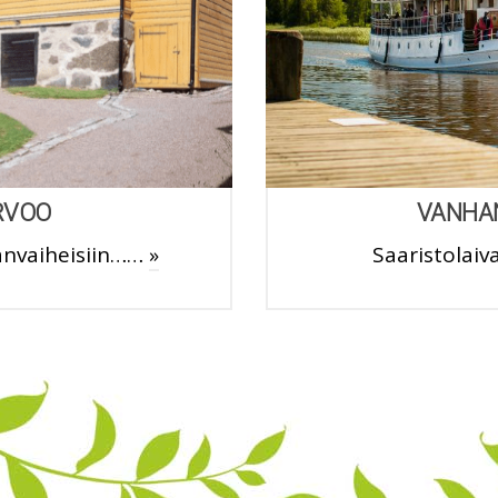
RVOO
VANHA
änvaiheisiin……
»
Saaristolaiv