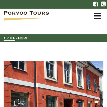
ALKUUN
»
HELMI