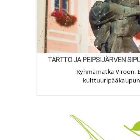
TARTTO JA PEIPSIJÄRVEN SIPU
Ryhmämatka Viroon, 
kulttuuripääkaupu