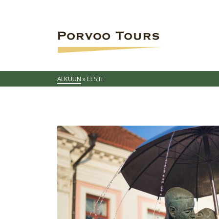
ALKUUN
»
EESTI