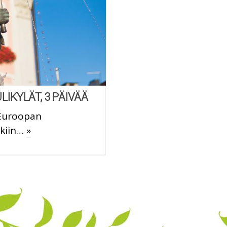
LIKYLÄT, 3 PÄIVÄÄ
Euroopan
nkiin…
»