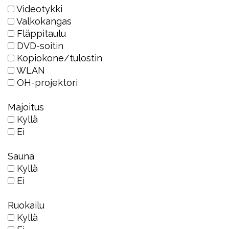
Videotykki
Valkokangas
Fläppitaulu
DVD-soitin
Kopiokone/tulostin
WLAN
OH-projektori
Majoitus
Kyllä
Ei
Sauna
Kyllä
Ei
Ruokailu
Kyllä