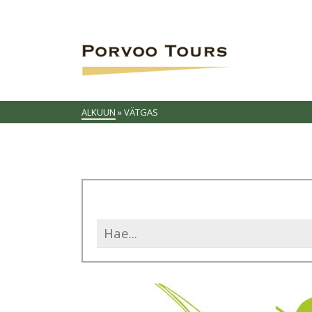
ALKUUN
»
VÄTGAS
Search
for: