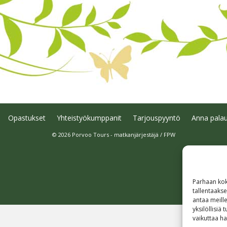
Opastukset
Yhteistyökumppanit
Tarjouspyyntö
Anna palau
© 2026 Porvoo Tours - matkanjärjestäjä / FPW
Parhaan kok
tallentaaks
antaa meille
yksilöllisiä
vaikuttaa hai