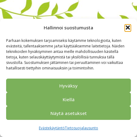
Hallinnoi suostumusta
Parhaan kokemuksen tarjoamiseksi käytämme teknologioita, kuten
evästeitä, tallentaaksemme ja/tai käyttääksemme laitetietoja. Näiden
tekniikoiden hyväksyminen antaa meille mahdollisuuden käsitellä
tietoja, kuten selauskäyttäytymistä tai yksilöllisiä tunnuksia tällä
sivustolla. Suostumuksen jättäminen tai peruuttaminen voi vaikuttaa
haitallisesti tiettyihin ominaisuuksiin ja toimintoihin.
Alkuun
Ryhmille
Kokous & Ohjelmat
Opastukset
Yhteistyökumppanit
Tarjouspyyntö
Anna palautetta
Hyväksy
Yhteystiedot
Tietosuojaseloste
© 2026 Porvoo Tours - matkanjärjestäjä / FPW
Kiellä
Näytä asetukset
Evästekäytäntö
Tietosuojalausunto