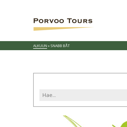
ALKUUN
»
SNABB BÅT
Search
for: