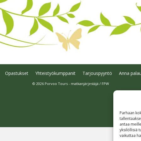
Opastukset
Yhteistyökumppanit
Tarjouspyyntö
Anna palau
© 2026 Porvoo Tours - matkanjärjestäjä / FPW
Parhaan kok
tallentaaks
antaa meille
yksilöllisiä
vaikuttaa hai