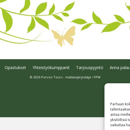
Opastukset
Yhteistyökumppanit
Tarjouspyyntö
Anna palau
© 2026 Porvoo Tours - matkanjärjestäjä / FPW
Parhaan kok
tallentaaks
antaa meille
yksilöllisiä
vaikuttaa hai