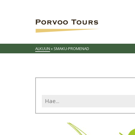
ALKUUN
»
SMAKU-PROMENAD
Search
for: