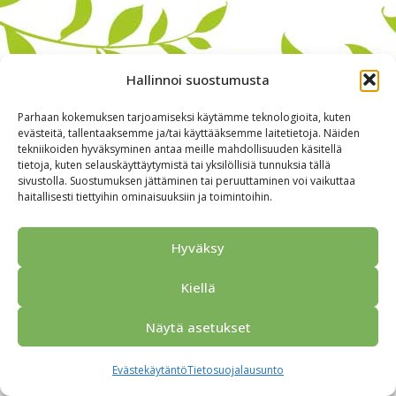
Hallinnoi suostumusta
Parhaan kokemuksen tarjoamiseksi käytämme teknologioita, kuten
evästeitä, tallentaaksemme ja/tai käyttääksemme laitetietoja. Näiden
tekniikoiden hyväksyminen antaa meille mahdollisuuden käsitellä
tietoja, kuten selauskäyttäytymistä tai yksilöllisiä tunnuksia tällä
sivustolla. Suostumuksen jättäminen tai peruuttaminen voi vaikuttaa
haitallisesti tiettyihin ominaisuuksiin ja toimintoihin.
Alkuun
Ryhmille
Kokous & Ohjelmat
Opastukset
Yhteistyökumppanit
Tarjouspyyntö
Anna palautetta
Hyväksy
Yhteystiedot
Tietosuojaseloste
© 2026 Porvoo Tours - matkanjärjestäjä / FPW
Kiellä
Näytä asetukset
Evästekäytäntö
Tietosuojalausunto