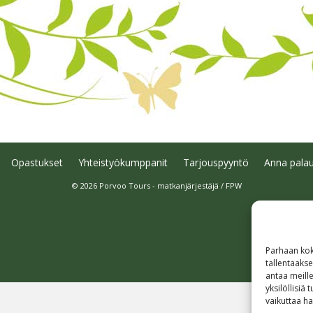
Opastukset
Yhteistyökumppanit
Tarjouspyyntö
Anna palau
© 2026 Porvoo Tours - matkanjärjestäjä / FPW
Parhaan kok
tallentaaks
antaa meille
yksilöllisiä
vaikuttaa hai