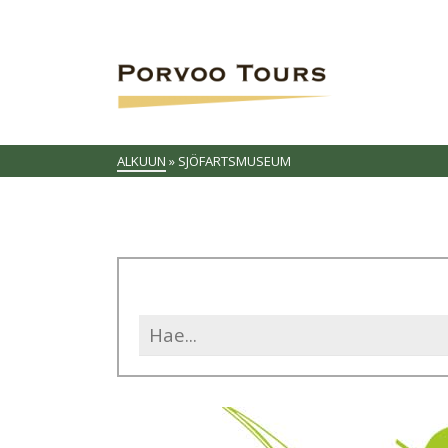
ALKUUN
»
SJÖFARTSMUSEUM
Search
for: