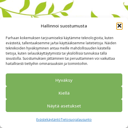
Hallinnoi suostumusta
Parhaan kokemuksen tarjoamiseksi käytämme teknologioita, kuten
evästeitä, tallentaaksemme ja/tai käyttääksemme laitetietoja. Näiden
tekniikoiden hyväksyminen antaa meille mahdollisuuden käsitellä
tietoja, kuten selauskäyttäytymistä tai yksilöllisiä tunnuksia tällä
sivustolla. Suostumuksen jättäminen tai peruuttaminen voi vaikuttaa
haitallisesti tiettyihin ominaisuuksiin ja toimintoihin.
Alkuun
Ryhmille
Kokous & Ohjelmat
Opastukset
Yhteistyökumppanit
Tarjouspyyntö
Anna palautetta
Hyväksy
Yhteystiedot
Tietosuojaseloste
© 2026 Porvoo Tours - matkanjärjestäjä / FPW
Kiellä
Näytä asetukset
Evästekäytäntö
Tietosuojalausunto