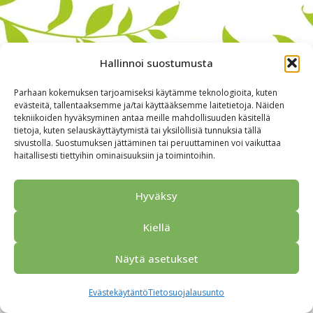
Hallinnoi suostumusta
Parhaan kokemuksen tarjoamiseksi käytämme teknologioita, kuten
evästeitä, tallentaaksemme ja/tai käyttääksemme laitetietoja. Näiden
tekniikoiden hyväksyminen antaa meille mahdollisuuden käsitellä
tietoja, kuten selauskäyttäytymistä tai yksilöllisiä tunnuksia tällä
sivustolla. Suostumuksen jättäminen tai peruuttaminen voi vaikuttaa
haitallisesti tiettyihin ominaisuuksiin ja toimintoihin.
Alkuun
Ryhmille
Kokous & Ohjelmat
Opastukset
Yhteistyökumppanit
Tarjouspyyntö
Anna palautetta
Hyväksy
Yhteystiedot
Tietosuojaseloste
© 2026 Porvoo Tours - matkanjärjestäjä / FPW
Kiellä
Näytä asetukset
Evästekäytäntö
Tietosuojalausunto