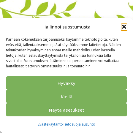
Hallinnoi suostumusta
Parhaan kokemuksen tarjoamiseksi käytämme teknologioita, kuten
evästeitä, tallentaaksemme ja/tai käyttääksemme laitetietoja. Näiden
tekniikoiden hyväksyminen antaa meille mahdollisuuden käsitellä
tietoja, kuten selauskäyttäytymistä tai yksilöllisiä tunnuksia tällä
sivustolla. Suostumuksen jättäminen tai peruuttaminen voi vaikuttaa
haitallisesti tiettyihin ominaisuuksiin ja toimintoihin.
Alkuun
Ryhmille
Kokous & Ohjelmat
Opastukset
Yhteistyökumppanit
Tarjouspyyntö
Anna palautetta
Hyväksy
Yhteystiedot
Tietosuojaseloste
© 2026 Porvoo Tours - matkanjärjestäjä / FPW
Kiellä
Näytä asetukset
Evästekäytäntö
Tietosuojalausunto