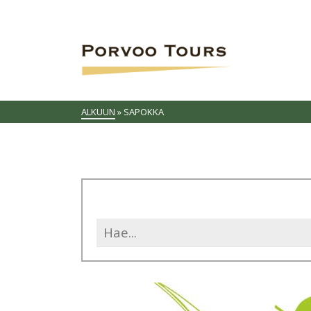
ALKUUN
»
SAPOKKA
Search
for: