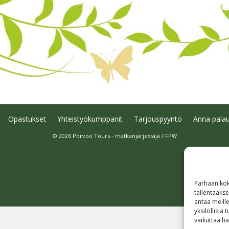
Opastukset
Yhteistyökumppanit
Tarjouspyyntö
Anna palau
© 2026 Porvoo Tours - matkanjärjestäjä / FPW
Parhaan kok
tallentaaks
antaa meille
yksilöllisiä
vaikuttaa hai