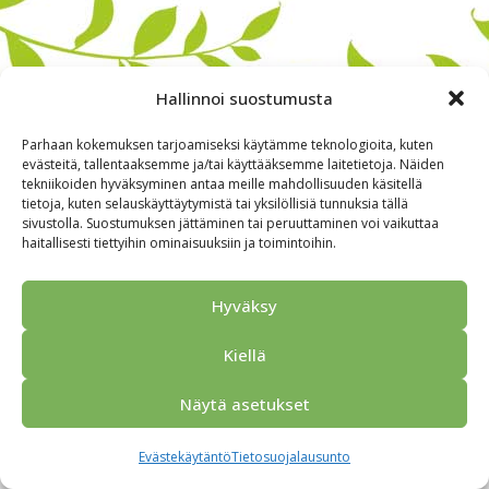
Hallinnoi suostumusta
Parhaan kokemuksen tarjoamiseksi käytämme teknologioita, kuten
evästeitä, tallentaaksemme ja/tai käyttääksemme laitetietoja. Näiden
tekniikoiden hyväksyminen antaa meille mahdollisuuden käsitellä
tietoja, kuten selauskäyttäytymistä tai yksilöllisiä tunnuksia tällä
sivustolla. Suostumuksen jättäminen tai peruuttaminen voi vaikuttaa
haitallisesti tiettyihin ominaisuuksiin ja toimintoihin.
Alkuun
Ryhmille
Kokous & Ohjelmat
Opastukset
Yhteistyökumppanit
Tarjouspyyntö
Anna palautetta
Hyväksy
Yhteystiedot
Tietosuojaseloste
© 2026 Porvoo Tours - matkanjärjestäjä / FPW
Kiellä
Näytä asetukset
Evästekäytäntö
Tietosuojalausunto