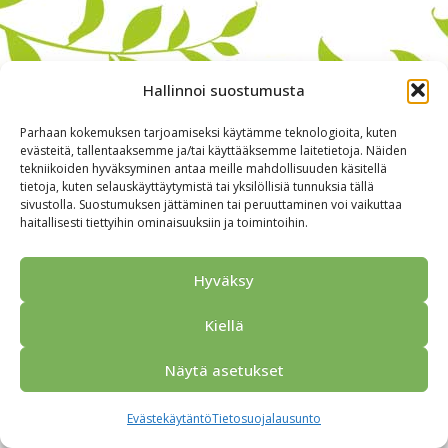
Hallinnoi suostumusta
Parhaan kokemuksen tarjoamiseksi käytämme teknologioita, kuten
evästeitä, tallentaaksemme ja/tai käyttääksemme laitetietoja. Näiden
tekniikoiden hyväksyminen antaa meille mahdollisuuden käsitellä
tietoja, kuten selauskäyttäytymistä tai yksilöllisiä tunnuksia tällä
sivustolla. Suostumuksen jättäminen tai peruuttaminen voi vaikuttaa
haitallisesti tiettyihin ominaisuuksiin ja toimintoihin.
Alkuun
Ryhmille
Kokous & Ohjelmat
Opastukset
Yhteistyökumppanit
Tarjouspyyntö
Anna palautetta
Hyväksy
Yhteystiedot
Tietosuojaseloste
© 2026 Porvoo Tours - matkanjärjestäjä / FPW
Kiellä
Näytä asetukset
Evästekäytäntö
Tietosuojalausunto