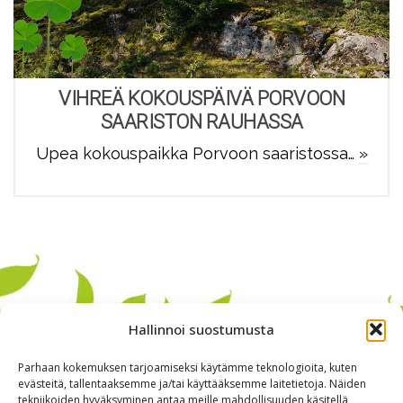
VIHREÄ KOKOUSPÄIVÄ PORVOON
SAARISTON RAUHASSA
Upea kokouspaikka Porvoon saaristossa…
»
Hallinnoi suostumusta
Parhaan kokemuksen tarjoamiseksi käytämme teknologioita, kuten
evästeitä, tallentaaksemme ja/tai käyttääksemme laitetietoja. Näiden
tekniikoiden hyväksyminen antaa meille mahdollisuuden käsitellä