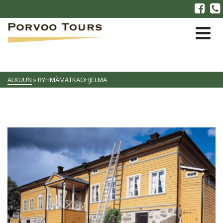
ALKUUN
»
RYHMÄMATKAOHJELMA