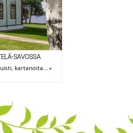
ETELÄ-SAVOSSA
uisti, kartanoita…
»