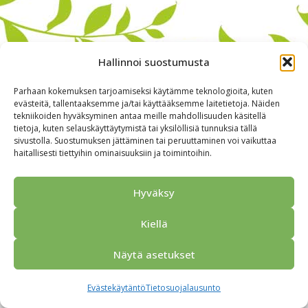
Hallinnoi suostumusta
Parhaan kokemuksen tarjoamiseksi käytämme teknologioita, kuten
evästeitä, tallentaaksemme ja/tai käyttääksemme laitetietoja. Näiden
tekniikoiden hyväksyminen antaa meille mahdollisuuden käsitellä
tietoja, kuten selauskäyttäytymistä tai yksilöllisiä tunnuksia tällä
sivustolla. Suostumuksen jättäminen tai peruuttaminen voi vaikuttaa
haitallisesti tiettyihin ominaisuuksiin ja toimintoihin.
Alkuun
Ryhmille
Kokous & Ohjelmat
Opastukset
Yhteistyökumppanit
Tarjouspyyntö
Anna palautetta
Hyväksy
Yhteystiedot
Tietosuojaseloste
© 2026 Porvoo Tours - matkanjärjestäjä / FPW
Kiellä
Näytä asetukset
Evästekäytäntö
Tietosuojalausunto