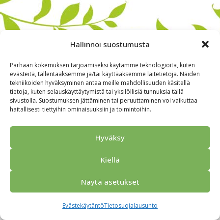
Hallinnoi suostumusta
Parhaan kokemuksen tarjoamiseksi käytämme teknologioita, kuten
evästeitä, tallentaaksemme ja/tai käyttääksemme laitetietoja. Näiden
tekniikoiden hyväksyminen antaa meille mahdollisuuden käsitellä
tietoja, kuten selauskäyttäytymistä tai yksilöllisiä tunnuksia tällä
sivustolla. Suostumuksen jättäminen tai peruuttaminen voi vaikuttaa
haitallisesti tiettyihin ominaisuuksiin ja toimintoihin.
Alkuun
Ryhmille
Kokous & Ohjelmat
Opastukset
Yhteistyökumppanit
Tarjouspyyntö
Anna palautetta
Hyväksy
Yhteystiedot
Tietosuojaseloste
© 2026 Porvoo Tours - matkanjärjestäjä / FPW
Kiellä
Näytä asetukset
Evästekäytäntö
Tietosuojalausunto